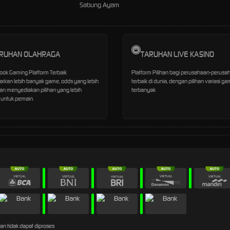
Sabung Ayam
RUHAN OLAHRAGA
TARUHAN LIVE KASINO
ook Gaming Platform Terbaik
Platform Pilihan bagi perusahaan-perusa
kan lebih banyak game, odds yang lebih
terbaik di dunia, dengan pilihan variasi g
 dan menyediakan pilihan yang lebih
terbanyak
untuk pemain.
an tidak dapat diproses