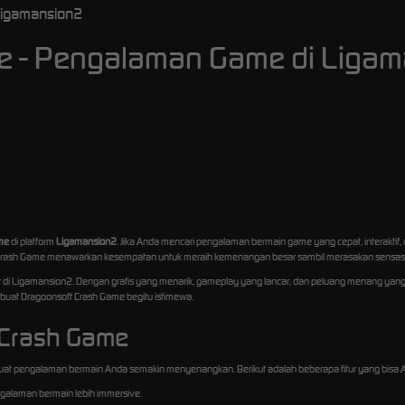
Ligamansion2
e - Pengalaman Game di Liga
me
di platform
Ligamansion2
. Jika Anda mencari pengalaman bermain game yang cepat, interaktif,
rash Game menawarkan kesempatan untuk meraih kemenangan besar sambil merasakan sensasi a
r di Ligamansion2. Dengan grafis yang menarik, gameplay yang lancar, dan peluang menang yang
embuat Dragoonsoft Crash Game begitu istimewa.
 Crash Game
t pengalaman bermain Anda semakin menyenangkan. Berikut adalah beberapa fitur yang bisa A
galaman bermain lebih immersive.