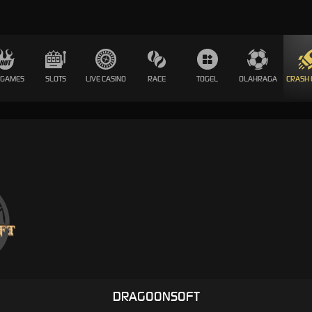
 GAMES
SLOTS
LIVE CASINO
RACE
TOGEL
OLAHRAGA
CRASH
DRAGOONSOFT