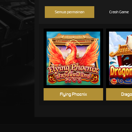
Semua permainan
Crash Game
Flying Phoenix
Drago