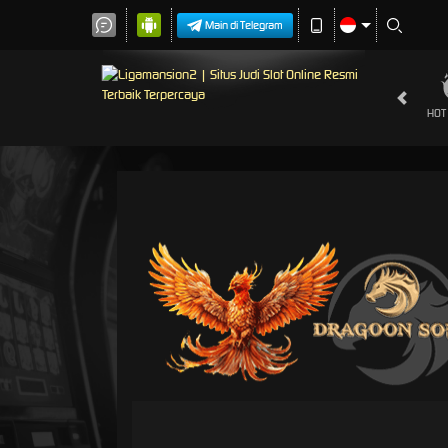
Main di Telegram
HOT