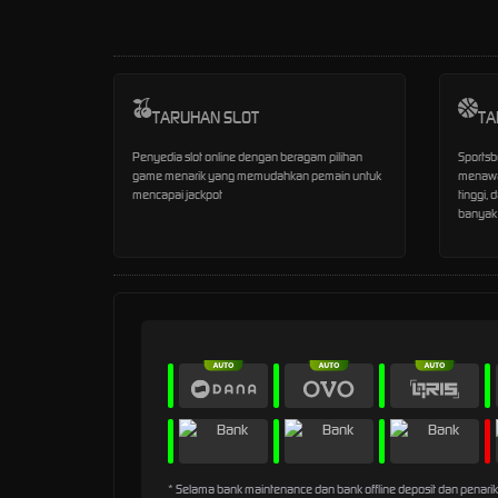
TARUHAN SLOT
TA
Penyedia slot online dengan beragam pilihan
Sportsb
game menarik yang memudahkan pemain untuk
menawar
mencapai jackpot
tinggi,
banyak 
* Selama bank maintenance dan bank offline deposit dan penarik