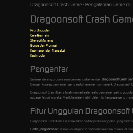
Dragoonsoft Crash Game - Pengalaman Game di 
Dragoonsoft Crash Gam
Fitur Unggulan
Cara Bermain
Strategi Menang
Bonus dan Promosi
Keamanan dan Transaksi
Kesimpulan
Pengantar
Selamat datang di dunia seru dan mendebarkan dari
Dragoonsoft Crash Ga
Dengan konsep permainan yang sederhana namun menarik, Dragoonsoft C
Dragoonsoft Crash Game telah menjadi salah satu permainan paling popule
sebagai favorit mereka. Mari kita jelajahi lebih dalam tentang apa yang m
Fitur Unggulan Dragoonsoft
Dragoonsoft Crash Game menawarkan berbagai fitur unggulan yang membua
Grafis yang Menarik:
Desain visual yang modern dan menarik membuat pen